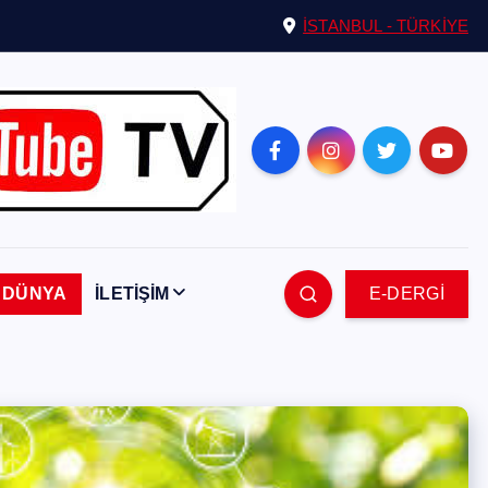
İSTANBUL - TÜRKİYE
DÜNYA
İLETİŞİM
E-DERGİ