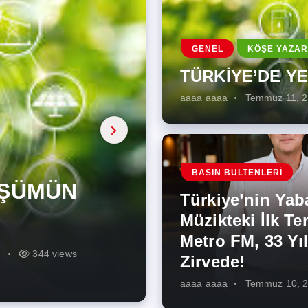
GENEL
KÖŞE YAZAR
TÜRKİYE’DE Y
aaaa aaaa
Temmuz 11, 
a, onarıcı
 Enerji
BASIN BÜLTENLERI
ÜŞÜMÜN
eki İlk
rjiye
ik İş
ilecek Kısa
ın Artması
Türkiye’nin Yab
r Zirvede!
ek
Müzikteki İlk Ter
Metro FM, 33 Yıl
r
r
275 views
287 views
227 views
262 views
344 views
273 views
Zirvede!
aaaa aaaa
Temmuz 10, 