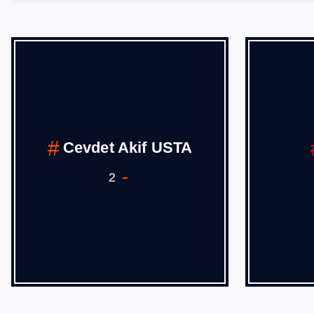
DIŞ TİCARET
h
17