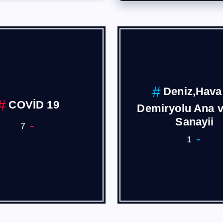
DLL-Dateien
Ege Ekonoik 
erunterladen
1
3