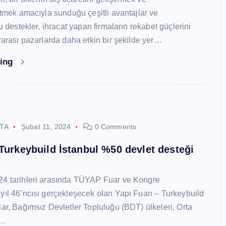
 etmek amacıyla sunduğu çeşitli avantajlar ve
Bu destekler, ihracat yapan firmaların rekabet güçlerini
ararası pazarlarda daha etkin bir şekilde yer…
ding
STA
Şubat 11, 2024
0 Comments
 Turkeybuild İstanbul %50 devlet desteği
24 tarihleri arasında TÜYAP Fuar ve Kongre
yıl 46’ncısı gerçekleşecek olan Yapı Fuarı – Turkeybuild
lar, Bağımsız Devletler Topluluğu (BDT) ülkeleri, Orta
y…