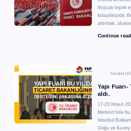
ihracatı teşvik
kolaylıklardır. 
artırmak, ulusl
Continue rea
Cevdet U
Yapı Fuarı-
aldı.
17-20 Nisan 20
Merkezi’nde bu 
İstanbul Balkan
Doğu ve Kuze