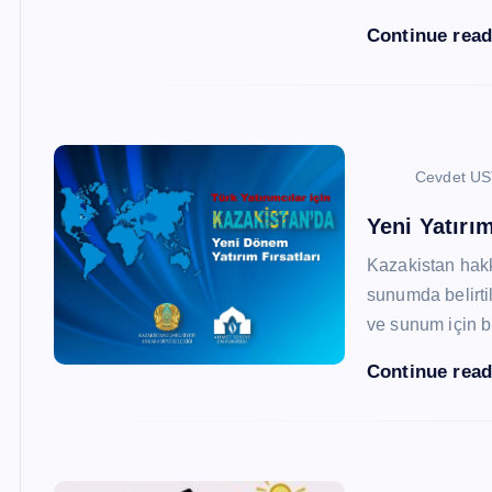
Continue rea
Cevdet U
Yeni Yatırım
Kazakistan hak
sunumda belirtil
ve sunum için b
Continue rea