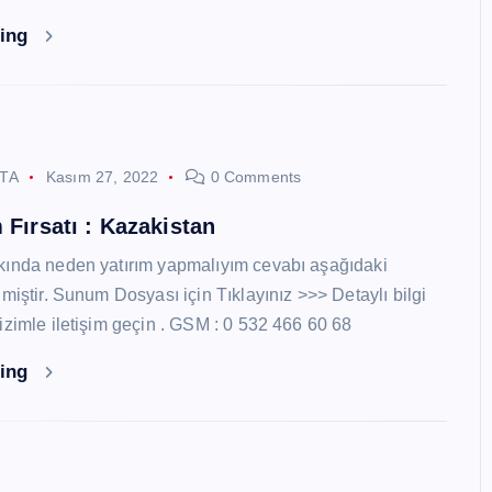
ding
STA
Kasım 27, 2022
0 Comments
 Fırsatı : Kazakistan
kında neden yatırım yapmalıyım cevabı aşağıdaki
miştir. Sunum Dosyası için Tıklayınız >>> Detaylı bilgi
izimle iletişim geçin . GSM : 0 532 466 60 68
ding