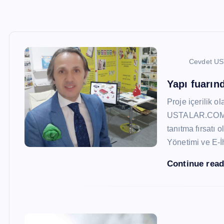
Cevdet U
Yapı fuarı
Proje içerilik o
USTALAR.COM, 47
tanıtma fırsatı 
Yönetimi ve E-İ
Continue rea