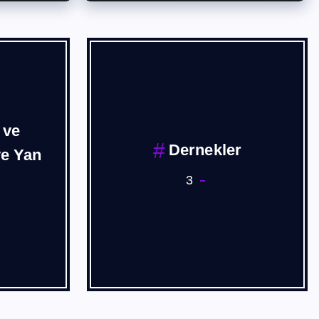
Forum
Ege sanayi Odası
1