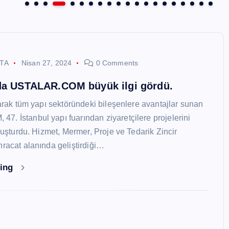
STA
Nisan 27, 2024
0 Comments
nda USTALAR.COM büyük ilgi gördü.
larak tüm yapı sektöründeki bileşenlere avantajlar sunan
. İstanbul yapı fuarından ziyaretçilere projelerini
oluşturdu. Hizmet, Mermer, Proje ve Tedarik Zincir
hracat alanında geliştirdiği…
ding