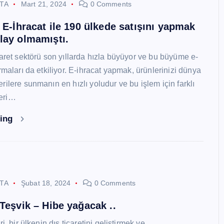
STA
Mart 21, 2024
0 Comments
i E-İhracat ile 190 ülkede satışını yapmak
lay olmamıştı.
caret sektörü son yıllarda hızla büyüyor ve bu büyüme e-
rmaları da etkiliyor. E-ihracat yapmak, ürünlerinizi dünya
ilere sunmanın en hızlı yoludur ve bu işlem için farklı
eri…
ding
STA
Şubat 18, 2024
0 Comments
 Teşvik – Hibe yağacak ..
i, bir ülkenin dış ticaretini geliştirmek ve