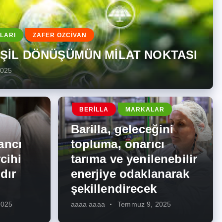
LARI
ZAFER ÖZCİVAN
EŞİL DÖNÜŞÜMÜN MİLAT NOKTASI
2025
BERILLA
MARKALAR
Barilla, geleceğini
ancı
topluma, onarıcı
cihi
tarıma ve yenilenebilir
dır
enerjiye odaklanarak
şekillendirecek
2025
aaaa aaaa
Temmuz 9, 2025