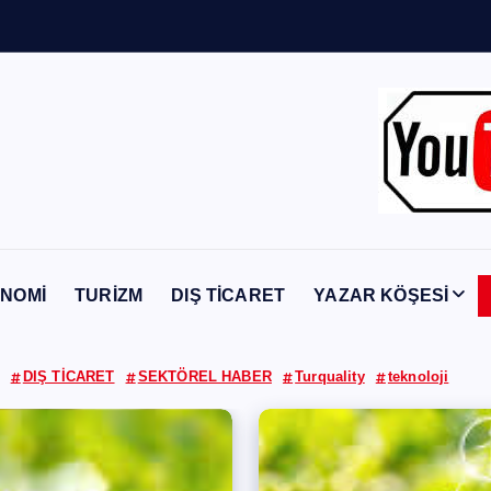
n
Y
a
b
a
n
c
ı
NOMİ
TURİZM
DIŞ TİCARET
YAZAR KÖŞESİ
DIŞ TİCARET
SEKTÖREL HABER
Turquality
teknoloji