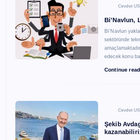
Cevdet U
Bi’Navlun, L
Bi’Navlun yaklaş
sektöründe tekn
amaçlamaktadır.
edecek konu baş
Continue rea
Cevdet U
Şekib Avdagi
kazanabiliri