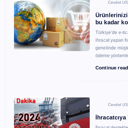
Cevdet U
Ürünleriniz
bu kadar ko
Türkiye’de e-ti
ihracat yapan fi
genelinde müşter
ödeme yönteml
Continue rea
Cevdet U
İhracatcıya
İhracat destekler