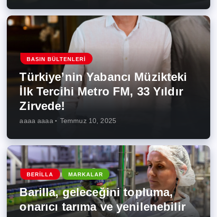
BASIN BÜLTENLERI
Türkiye’nin Yabancı Müzikteki
İlk Tercihi Metro FM, 33 Yıldır
Zirvede!
aaaa aaaa
Temmuz 10, 2025
BERILLA
MARKALAR
Barilla, geleceğini topluma,
onarıcı tarıma ve yenilenebilir