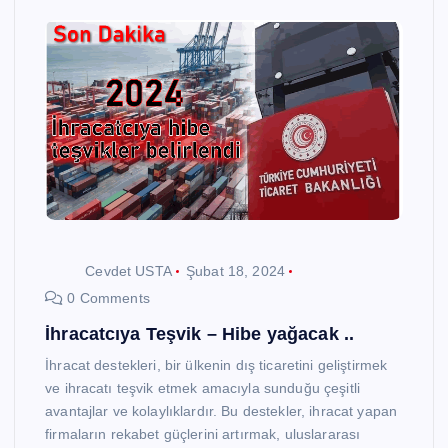
Cevdet USTA
Şubat 18, 2024
0 Comments
İhracatcıya Teşvik – Hibe yağacak ..
İhracat destekleri, bir ülkenin dış ticaretini geliştirmek
ve ihracatı teşvik etmek amacıyla sunduğu çeşitli
avantajlar ve kolaylıklardır. Bu destekler, ihracat yapan
firmaların rekabet güçlerini artırmak, uluslararası