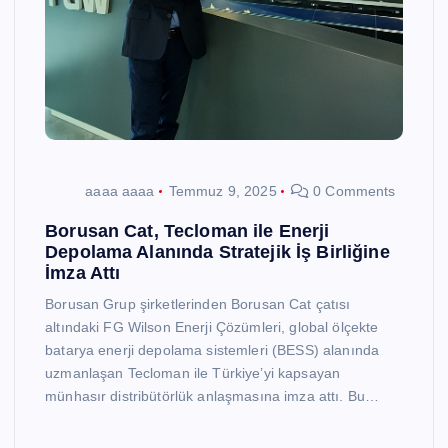
aaaa aaaa
Temmuz 9, 2025
0 Comments
Borusan Cat, Tecloman ile Enerji
Depolama Alanında Stratejik İş Birliğine
İmza Attı
Borusan Grup şirketlerinden Borusan Cat çatısı
altındaki FG Wilson Enerji Çözümleri, global ölçekte
batarya enerji depolama sistemleri (BESS) alanında
uzmanlaşan Tecloman ile Türkiye’yi kapsayan
münhasır distribütörlük anlaşmasına imza attı. Bu…