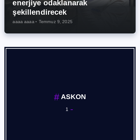
enerjiye odaklanarak
şekillendirecek
aaaa aaaa
Temmuz 9, 2025
Basım, Yayın Sanayii
1