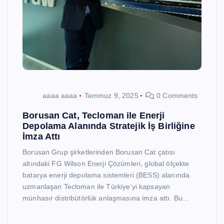
aaaa aaaa
Temmuz 9, 2025
0 Comments
Borusan Cat, Tecloman ile Enerji
Depolama Alanında Stratejik İş Birliğine
İmza Attı
Borusan Grup şirketlerinden Borusan Cat çatısı
altındaki FG Wilson Enerji Çözümleri, global ölçekte
batarya enerji depolama sistemleri (BESS) alanında
uzmanlaşan Tecloman ile Türkiye’yi kapsayan
münhasır distribütörlük anlaşmasına imza attı. Bu…