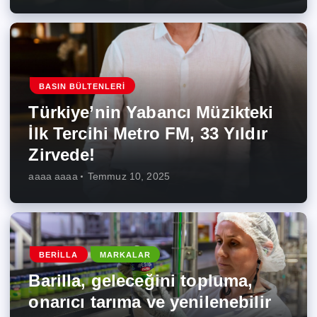
BASIN BÜLTENLERI
Türkiye’nin Yabancı Müzikteki
İlk Tercihi Metro FM, 33 Yıldır
Zirvede!
aaaa aaaa
Temmuz 10, 2025
BERILLA
MARKALAR
Barilla, geleceğini topluma,
onarıcı tarıma ve yenilenebilir