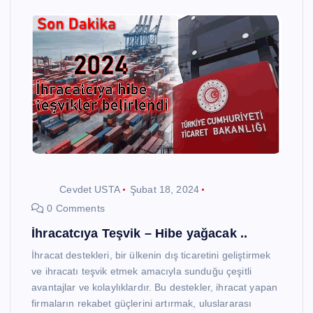
Cevdet USTA
Şubat 18, 2024
0 Comments
İhracatcıya Teşvik – Hibe yağacak ..
İhracat destekleri, bir ülkenin dış ticaretini geliştirmek
ve ihracatı teşvik etmek amacıyla sunduğu çeşitli
avantajlar ve kolaylıklardır. Bu destekler, ihracat yapan
firmaların rekabet güçlerini artırmak, uluslararası