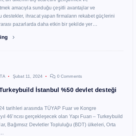
 etmek amacıyla sunduğu çeşitli avantajlar ve
Bu destekler, ihracat yapan firmaların rekabet güçlerini
ararası pazarlarda daha etkin bir şekilde yer…
ding
STA
Şubat 11, 2024
0 Comments
 Turkeybuild İstanbul %50 devlet desteği
24 tarihleri arasında TÜYAP Fuar ve Kongre
yıl 46’ncısı gerçekleşecek olan Yapı Fuarı – Turkeybuild
lar, Bağımsız Devletler Topluluğu (BDT) ülkeleri, Orta
y…