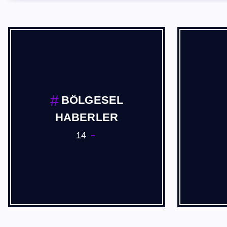
Cevdet Akif USTA
2