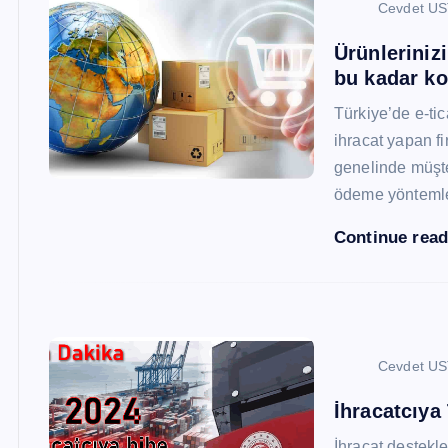
Cevdet U
Ürünleriniz
bu kadar ko
Türkiye’de e-ti
ihracat yapan fi
genelinde müşter
ödeme yönteml
Continue rea
Cevdet U
İhracatcıya
İhracat destekler