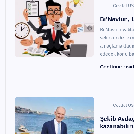
Cevdet U
Bi’Navlun, L
Bi’Navlun yaklaş
sektöründe tekn
amaçlamaktadır.
edecek konu baş
Continue rea
Cevdet U
Şekib Avdagi
kazanabiliri