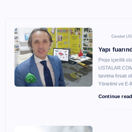
Cevdet U
Yapı fuarı
Proje içerilik o
USTALAR.COM, 47
tanıtma fırsatı 
Yönetimi ve E-İ
Continue rea