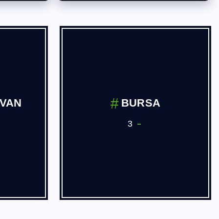
 ve
Dernekler
ve Yan
3