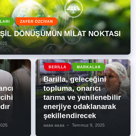
LARI
ZAFER ÖZCİVAN
EŞİL DÖNÜŞÜMÜN MİLAT NOKTASI
2025
BERILLA
MARKALAR
Barilla, geleceğini
ancı
topluma, onarıcı
cihi
tarıma ve yenilenebilir
dır
enerjiye odaklanarak
şekillendirecek
2025
aaaa aaaa
Temmuz 9, 2025