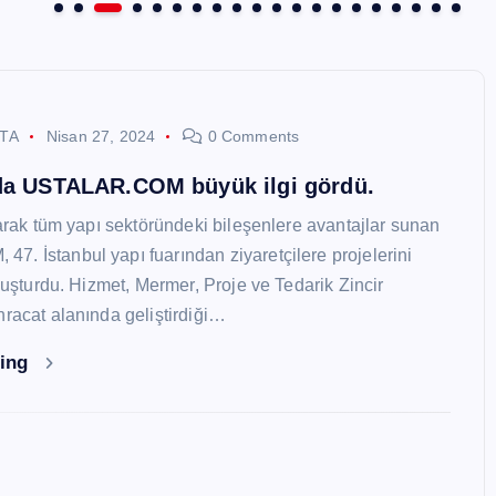
STA
Nisan 27, 2024
0 Comments
nda USTALAR.COM büyük ilgi gördü.
larak tüm yapı sektöründeki bileşenlere avantajlar sunan
. İstanbul yapı fuarından ziyaretçilere projelerini
oluşturdu. Hizmet, Mermer, Proje ve Tedarik Zincir
hracat alanında geliştirdiği…
ding