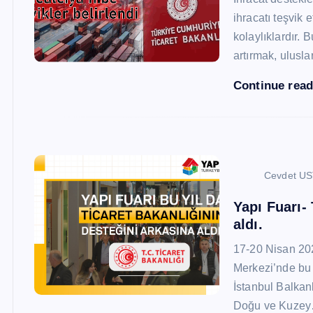
ihracatı teşvik
kolaylıklardır. 
artırmak, ulusl
Continue rea
Cevdet U
Yapı Fuarı-
aldı.
17-20 Nisan 20
Merkezi’nde bu 
İstanbul Balkan
Doğu ve Kuze