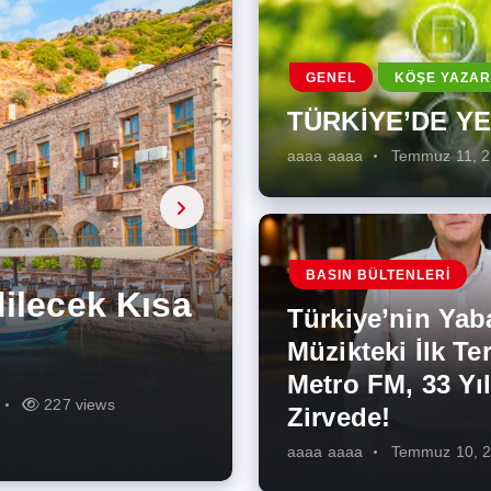
GENEL
KÖŞE YAZAR
TÜRKİYE’DE Y
aaaa aaaa
Temmuz 11, 
a, onarıcı
 Enerji
BASIN BÜLTENLERI
ÜŞÜMÜN
eki İlk
rjiye
ik İş
ilecek Kısa
ın Artması
Türkiye’nin Yab
r Zirvede!
ek
Müzikteki İlk Ter
Metro FM, 33 Yıl
r
r
275 views
287 views
227 views
262 views
344 views
273 views
Zirvede!
aaaa aaaa
Temmuz 10, 