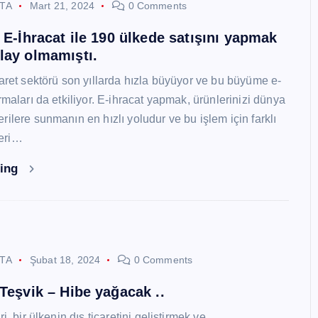
STA
Mart 21, 2024
0 Comments
i E-İhracat ile 190 ülkede satışını yapmak
lay olmamıştı.
caret sektörü son yıllarda hızla büyüyor ve bu büyüme e-
rmaları da etkiliyor. E-ihracat yapmak, ürünlerinizi dünya
ilere sunmanın en hızlı yoludur ve bu işlem için farklı
eri…
ding
STA
Şubat 18, 2024
0 Comments
 Teşvik – Hibe yağacak ..
i, bir ülkenin dış ticaretini geliştirmek ve