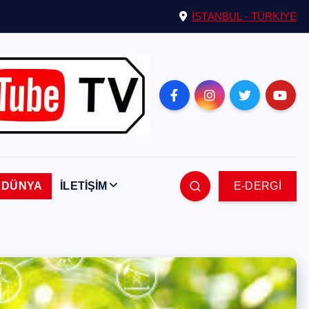
İSTANBUL - TÜRKİYE
DÜNYA
İLETİŞİM
E-DERGİ