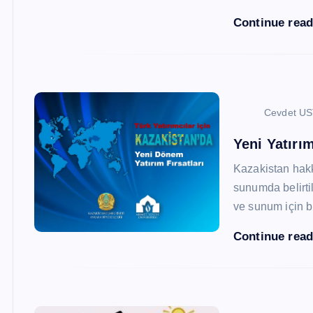
Continue rea
Cevdet U
Yeni Yatırım
Kazakistan hak
sunumda belirtil
ve sunum için b
Continue rea