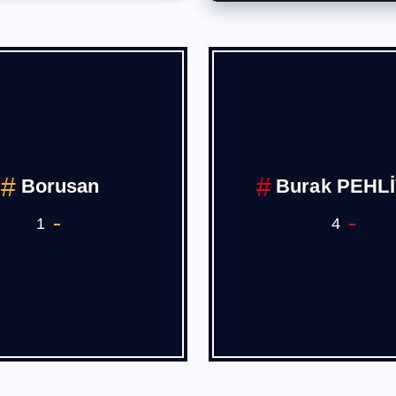
Deniz,Hava
COVİD 19
Demiryolu Ana 
Sanayii
7
1