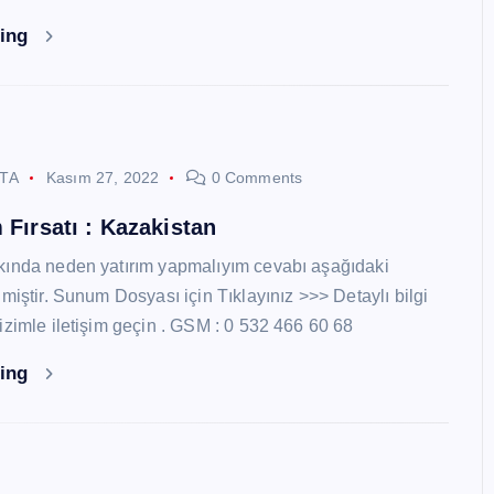
ding
STA
Kasım 27, 2022
0 Comments
 Fırsatı : Kazakistan
kında neden yatırım yapmalıyım cevabı aşağıdaki
miştir. Sunum Dosyası için Tıklayınız >>> Detaylı bilgi
izimle iletişim geçin . GSM : 0 532 466 60 68
ding