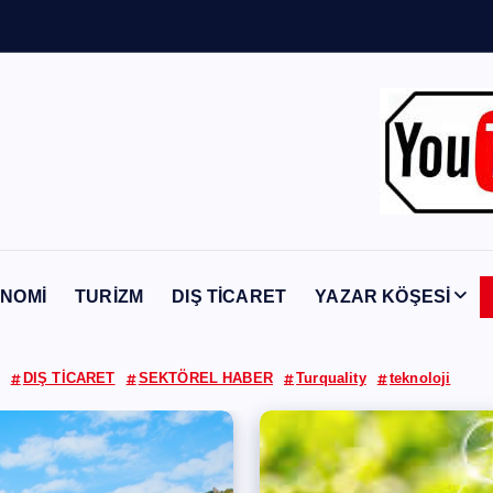
Y
a
b
a
n
c
ı
NOMİ
TURİZM
DIŞ TİCARET
YAZAR KÖŞESİ
DIŞ TİCARET
SEKTÖREL HABER
Turquality
teknoloji