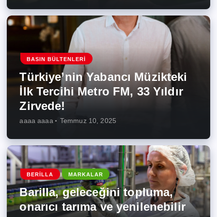
BASIN BÜLTENLERI
Türkiye’nin Yabancı Müzikteki
İlk Tercihi Metro FM, 33 Yıldır
Zirvede!
aaaa aaaa
Temmuz 10, 2025
BERILLA
MARKALAR
Barilla, geleceğini topluma,
onarıcı tarıma ve yenilenebilir