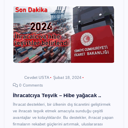
Cevdet USTA
Şubat 18, 2024
0 Comments
İhracatcıya Teşvik – Hibe yağacak ..
İhracat destekleri, bir ülkenin dış ticaretini geliştirmek
ve ihracatı teşvik etmek amacıyla sunduğu çeşitli
avantajlar ve kolaylıklardır. Bu destekler, ihracat yapan
firmaların rekabet güçlerini artırmak, uluslararası