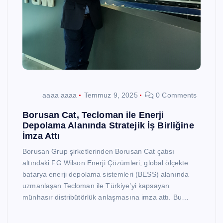
aaaa aaaa
Temmuz 9, 2025
0 Comments
Borusan Cat, Tecloman ile Enerji
Depolama Alanında Stratejik İş Birliğine
İmza Attı
Borusan Grup şirketlerinden Borusan Cat çatısı
altındaki FG Wilson Enerji Çözümleri, global ölçekte
batarya enerji depolama sistemleri (BESS) alanında
uzmanlaşan Tecloman ile Türkiye’yi kapsayan
münhasır distribütörlük anlaşmasına imza attı. Bu…