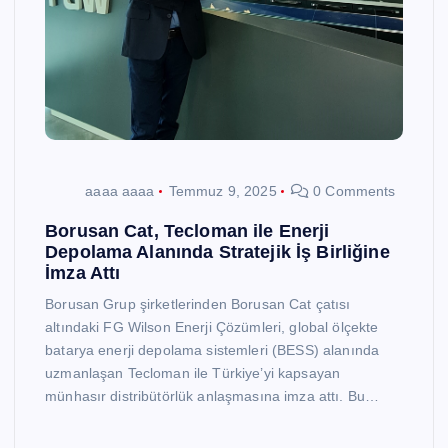
aaaa aaaa
Temmuz 9, 2025
0 Comments
Borusan Cat, Tecloman ile Enerji
Depolama Alanında Stratejik İş Birliğine
İmza Attı
Borusan Grup şirketlerinden Borusan Cat çatısı
altındaki FG Wilson Enerji Çözümleri, global ölçekte
batarya enerji depolama sistemleri (BESS) alanında
uzmanlaşan Tecloman ile Türkiye’yi kapsayan
münhasır distribütörlük anlaşmasına imza attı. Bu…