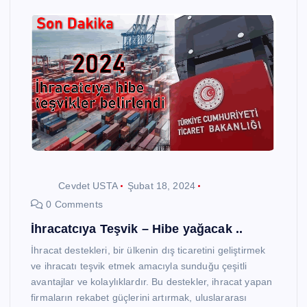
Cevdet USTA
Şubat 18, 2024
0 Comments
İhracatcıya Teşvik – Hibe yağacak ..
İhracat destekleri, bir ülkenin dış ticaretini geliştirmek
ve ihracatı teşvik etmek amacıyla sunduğu çeşitli
avantajlar ve kolaylıklardır. Bu destekler, ihracat yapan
firmaların rekabet güçlerini artırmak, uluslararası