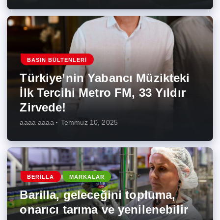
BASIN BÜLTENLERI
Türkiye’nin Yabancı Müzikteki
İlk Tercihi Metro FM, 33 Yıldır
Zirvede!
aaaa aaaa
Temmuz 10, 2025
BERILLA
MARKALAR
Barilla, geleceğini topluma,
onarıcı tarıma ve yenilenebilir