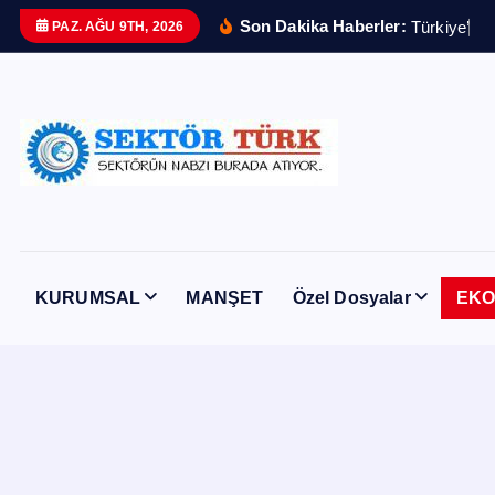
İ
Son Dakika Haberler:
T
ü
r
k
i
y
e
’
n
i
n
PAZ. AĞU 9TH, 2026
ç
e
r
i
ğ
e
a
t
l
KURUMSAL
MANŞET
Özel Dosyalar
EKO
a