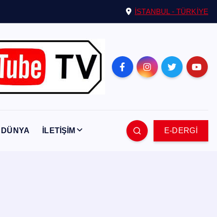
İSTANBUL - TÜRKİYE
DÜNYA
İLETİŞİM
E-DERGİ