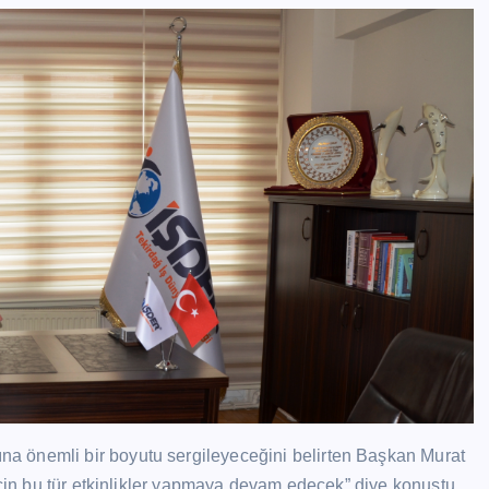
a önemli bir boyutu sergileyeceğini belirten Başkan Murat
için bu tür etkinlikler yapmaya devam edecek” diye konuştu.