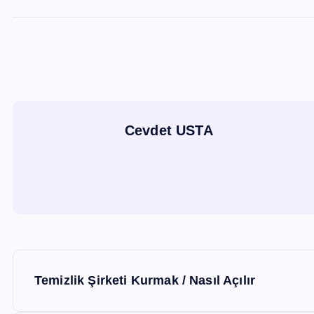
Cevdet USTA
Y
Temizlik Şirketi Kurmak / Nasıl Açılır
a