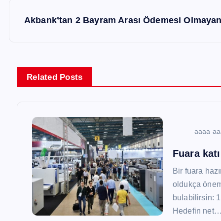
z
Akbank’tan 2 Bayram Arası Ödemesi Olmayan 
ı
g
Related Posts
e
z
aaaa a
Fuara katı
i
Bir fuara hazır
n
oldukça öneml
bulabilirsin:
m
Hedefin net