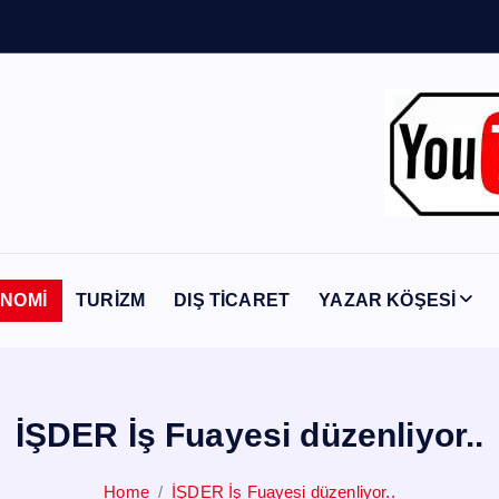
Y
a
b
a
n
c
NOMİ
TURİZM
DIŞ TİCARET
YAZAR KÖŞESİ
İŞDER İş Fuayesi düzenliyor..
Home
İŞDER İş Fuayesi düzenliyor..