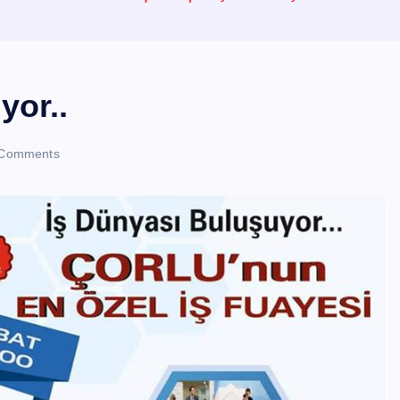
yor..
Comments