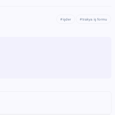
işder
trakya iş formu