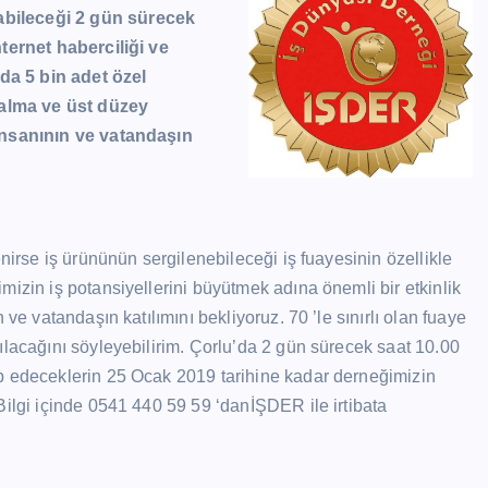
abileceği 2 gün sürecek
nternet haberciliği ve
da 5 bin adet özel
n alma ve üst düzey
 insanının ve vatandaşın
nirse iş ürününün sergilenebileceği iş fuayesinin özellikle
mizin iş potansiyellerini büyütmek adına önemli bir etkinlik
ve vatandaşın katılımını bekliyoruz. 70 ’le sınırlı olan fuaye
ılacağını söyleyebilirim. Çorlu’da 2 gün sürecek saat 10.00
p edeceklerin 25 Ocak 2019 tarihine kadar derneğimizin
Bilgi içinde 0541 440 59 59 ‘danİŞDER ile irtibata