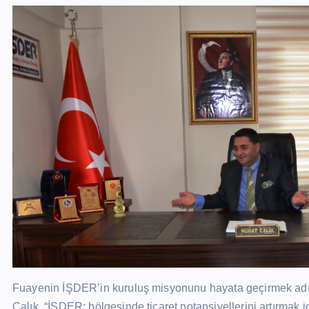
Fuayenin İŞDER’in kuruluş misyonunu hayata geçirmek adın
Çalık, “İŞDER; bölgesinde ticaret potansiyellerini artırmak 