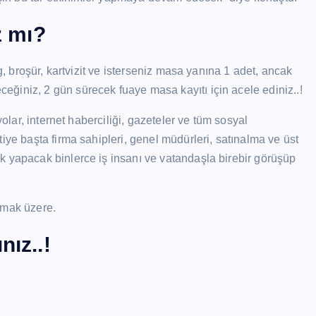
z mı?
g, broşür, kartvizit ve isterseniz masa yanına 1 adet, ancak
ğiniz, 2 gün sürecek fuaye masa kayıtı için acele ediniz..!
olar, internet haberciliği, gazeteler v
e tüm sosyal
iye başta firma sahipleri, genel müdürleri, satınalma ve üst
k yapacak binlerce iş insanı ve vatandaşla birebir görüşüp
lmak üzere.
nız..!