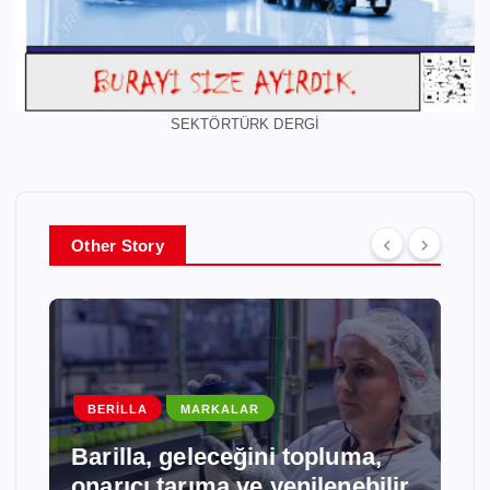
SEKTÖRTÜRK DERGİ
Other Story
BORUSAN
MARKALAR
Borusan Cat, Tecloman ile