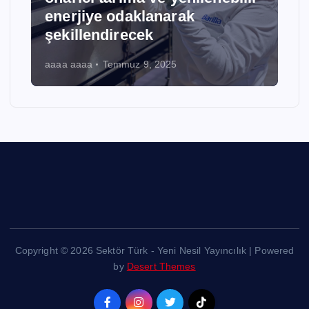
Enerji Depolama Alanında
Stratejik İş Birliğine İmza Attı
aaaa aaaa
Temmuz 9, 2025
Copyright © 2026 Sektör Türk - Yeni Nesil Yayıncılık | Powered
by
Desert Themes