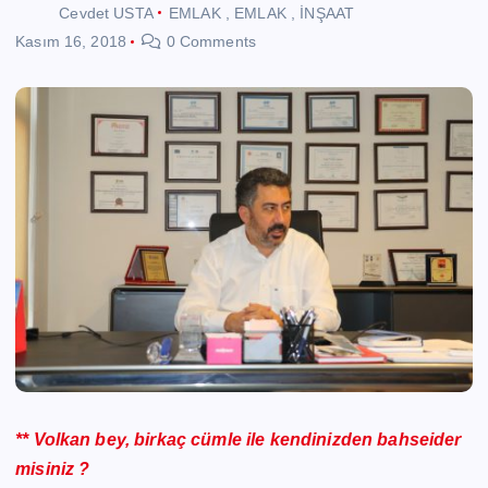
Cevdet USTA
EMLAK
,
EMLAK
,
İNŞAAT
Kasım 16, 2018
0 Comments
** Volkan bey, birkaç cümle ile kendinizden bahseider
misiniz ?