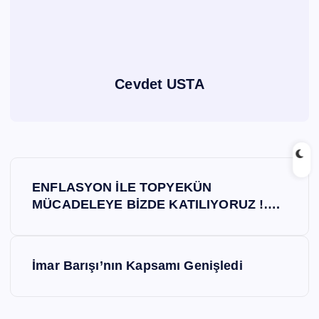
Cevdet USTA
Y
ENFLASYON İLE TOPYEKÜN
a
MÜCADELEYE BİZDE KATILIYORUZ !….
z
İmar Barışı’nın Kapsamı Genişledi
ı
g