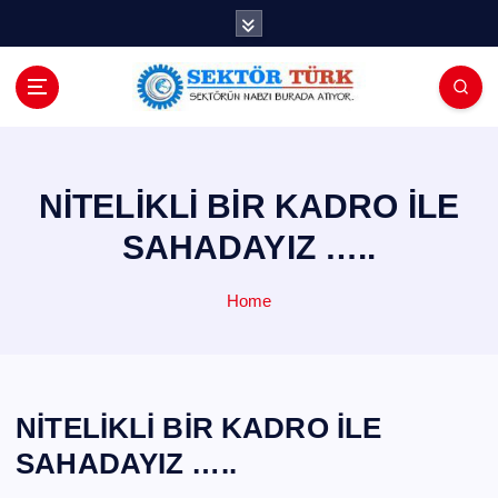
İ
ç
e
r
i
ğ
e
a
NİTELİKLİ BİR KADRO İLE
t
SAHADAYIZ …..
l
a
Home
NİTELİKLİ BİR KADRO İLE
SAHADAYIZ …..