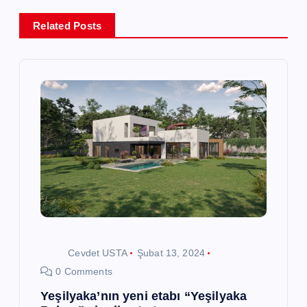
e
Related Posts
z
i
n
m
e
s
Cevdet USTA
Şubat 13, 2024
i
0 Comments
Yeşilyaka’nın yeni etabı “Yeşilyaka