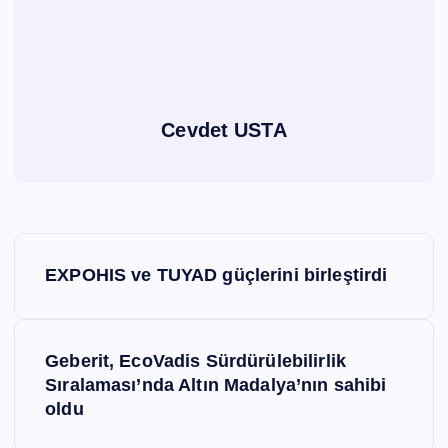
Cevdet USTA
Y
EXPOHIS ve TUYAD güçlerini birleştirdi
a
z
Geberit, EcoVadis Sürdürülebilirlik
Sıralaması’nda Altın Madalya’nın sahibi
ı
oldu