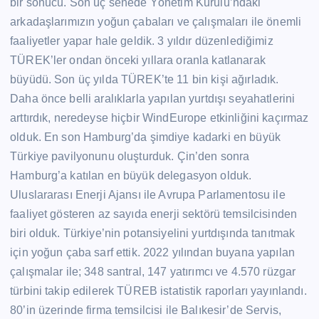
bir sonucu. Son üç senede Yönetim Kurulu’ndaki
arkadaşlarımızın yoğun çabaları ve çalışmaları ile önemli
faaliyetler yapar hale geldik. 3 yıldır düzenlediğimiz
TÜREK’ler ondan önceki yıllara oranla katlanarak
büyüdü. Son üç yılda TÜREK’te 11 bin kişi ağırladık.
Daha önce belli aralıklarla yapılan yurtdışı seyahatlerini
arttırdık, neredeyse hiçbir WindEurope etkinliğini kaçırmaz
olduk. En son Hamburg’da şimdiye kadarki en büyük
Türkiye pavilyonunu oluşturduk. Çin’den sonra
Hamburg’a katılan en büyük delegasyon olduk.
Uluslararası Enerji Ajansı ile Avrupa Parlamentosu ile
faaliyet gösteren az sayıda enerji sektörü temsilcisinden
biri olduk. Türkiye’nin potansiyelini yurtdışında tanıtmak
için yoğun çaba sarf ettik. 2022 yılından buyana yapılan
çalışmalar ile; 348 santral, 147 yatırımcı ve 4.570 rüzgar
türbini takip edilerek TÜREB istatistik raporları yayınlandı.
80’in üzerinde firma temsilcisi ile Balıkesir’de Servis,