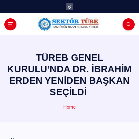
İ
ç
e
r
i
ğ
e
a
TÜREB GENEL
t
KURULU’NDA DR. İBRAHİM
l
a
ERDEN YENİDEN BAŞKAN
SEÇİLDİ
Home