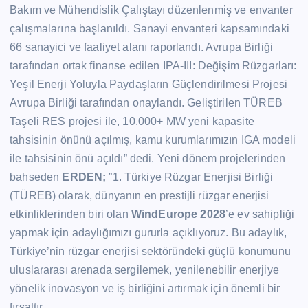
Bakım ve Mühendislik Çalıştayı düzenlenmiş ve envanter
çalışmalarına başlanıldı. Sanayi envanteri kapsamındaki
66 sanayici ve faaliyet alanı raporlandı. Avrupa Birliği
tarafından ortak finanse edilen IPA-III: Değişim Rüzgarları:
Yeşil Enerji Yoluyla Paydaşların Güçlendirilmesi Projesi
Avrupa Birliği tarafından onaylandı. Geliştirilen TÜREB
Taşeli RES projesi ile, 10.000+ MW yeni kapasite
tahsisinin önünü açılmış, kamu kurumlarımızın IGA modeli
ile tahsisinin önü açıldı” dedi. Yeni dönem projelerinden
bahseden
ERDEN;
”1. Türkiye Rüzgar Enerjisi Birliği
(TÜREB) olarak, dünyanın en prestijli rüzgar enerjisi
etkinliklerinden biri olan
WindEurope 2028
’e ev sahipliği
yapmak için adaylığımızı gururla açıklıyoruz. Bu adaylık,
Türkiye’nin rüzgar enerjisi sektöründeki güçlü konumunu
uluslararası arenada sergilemek, yenilenebilir enerjiye
yönelik inovasyon ve iş birliğini artırmak için önemli bir
fırsattır.