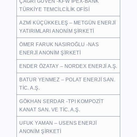
ÇAĞRI GÜVEN -KFW IPEX-BANK
TÜRKİYE TEMCİLCİLİK OFİSİ
AZMİ KÜÇÜKKELEŞ – METGÜN ENERJİ
YATIRIMLARI ANONİM ŞİRKETİ
ÖMER FARUK NASIROĞLU -NAS
ENERJİ ANONİM ŞİRKETİ
ENDER ÖZATAY – NORDEX ENERJİ A.Ş.
BATUR YENMEZ – POLAT ENERJİ SAN.
TİC. A.Ş.
GÖKHAN SERDAR -TPI KOMPOZİT
KANAT SAN. VE TİC. A.Ş.
UFUK YAMAN – USENS ENERJİ
ANONİM ŞİRKETİ