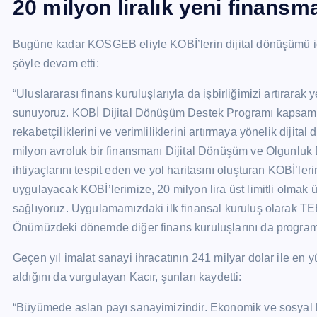
20 milyon liralık yeni finansm
Bugüne kadar KOSGEB eliyle KOBİ’lerin dijital dönüşümü içi
şöyle devam etti:
“Uluslararası finans kuruluşlarıyla da işbirliğimizi artırar
sunuyoruz. KOBİ Dijital Dönüşüm Destek Programı kapsamın
rekabetçiliklerini ve verimliliklerini artırmaya yönelik dijit
milyon avroluk bir finansmanı Dijital Dönüşüm ve Olgunluk 
ihtiyaçlarını tespit eden ve yol haritasını oluşturan KOBİ’le
uygulayacak KOBİ’lerimize, 20 milyon lira üst limitli olmak
sağlıyoruz. Uygulamamızdaki ilk finansal kuruluş olarak TEB’i
Önümüzdeki dönemde diğer finans kuruluşlarını da program
Geçen yıl imalat sanayi ihracatının 241 milyar dolar ile en 
aldığını da vurgulayan Kacır, şunları kaydetti:
“Büyümede aslan payı sanayimizindir. Ekonomik ve sosyal ka