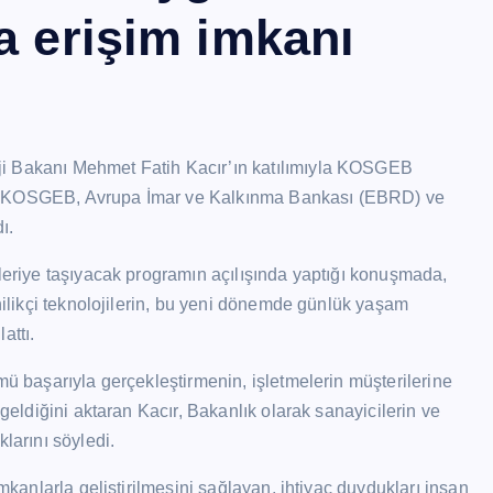
a erişim imkanı
ji Bakanı Mehmet Fatih Kacır’ın katılımıyla KOSGEB
da KOSGEB, Avrupa İmar ve Kalkınma Bankası (EBRD) ve
ı.
ileriye taşıyacak programın açılışında yaptığı konuşmada,
enilikçi teknolojilerin, bu yeni dönemde günlük yaşam
attı.
mü başarıyla gerçekleştirmenin, işletmelerin müşterilerine
 geldiğini aktaran Kacır, Bakanlık olarak sanayicilerin ve
larını söyledi.
imkanlarla geliştirilmesini sağlayan, ihtiyaç duydukları insan