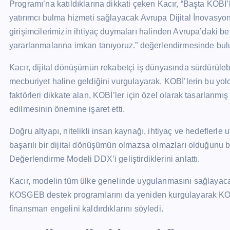
Programı’na katıldıklarına dikkati çeken Kacır, “Başta KOBİ’
yatırımcı bulma hizmeti sağlayacak Avrupa Dijital İnovasyon
girişimcilerimizin ihtiyaç duymaları halinden Avrupa’daki be
yararlanmalarına imkan tanıyoruz.” değerlendirmesinde bul
Kacır, dijital dönüşümün rekabetçi iş dünyasında sürdürülebil
mecburiyet haline geldiğini vurgulayarak, KOBİ’lerin bu yolc
faktörleri dikkate alan, KOBİ’ler için özel olarak tasarlanmış
edilmesinin önemine işaret etti.
Doğru altyapı, nitelikli insan kaynağı, ihtiyaç ve hedeflerl
başarılı bir dijital dönüşümün olmazsa olmazları olduğunu 
Değerlendirme Modeli DDX’i geliştirdiklerini anlattı.
Kacır, modelin tüm ülke genelinde uygulanmasını sağlayacak 
KOSGEB destek programlarını da yeniden kurgulayarak KOBİ
finansman engelini kaldırdıklarını söyledi.