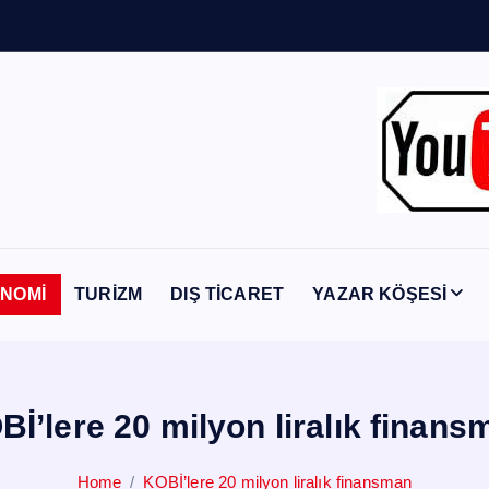
Y
a
b
NOMİ
TURİZM
DIŞ TİCARET
YAZAR KÖŞESİ
Bİ’lere 20 milyon liralık finans
Home
KOBİ’lere 20 milyon liralık finansman