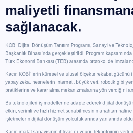
maliyetli finansman
sağlanacak.
KOBİ Dijital Dönüşüm Tanıtım Programı, Sanayi ve Teknolo
Başkanlık Binası’nda gerçekleştirildi. Program kapsamın
Türk Ekonomi Bankası (TEB) arasında protokol de imzaland
Kacır, KOBİ’lerin küresel ve ulusal ölçekte rekabet gücünü 
yapay zeka, nesnelerin interneti, büyük veri, robotik gibi y
pratiklerine ve karar alma mekanizmalarına yön verdiğini anl
Bu teknolojileri iş modellerine adapte ederek dijital dönüşü
etkin, verimli ve hızlı hizmet sunabilmesinin anahtarı haline
işletmelerin dijital dönüşüm yolculuklarında yanlarında olduk
Kacır, imalat sanayisinin ihtiyaç duyduğu teknolojinin yerli 