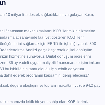
an
n 10 milyar lira destek sağladıklarını vurgulayan Kacır,
ak yeni finansman mekanizmalarını KOBİ’lerimizin hizmetine
da imalat sanayinde faaliyet gösteren KOBİ’lerin
al dönüşümlerini sağlamak için EBRD ile işbirliği yaptık. 300
Değerlendirme Analizi gerçekleştirerek dijital dönüşüm
rimizin hizmetine sunuyoruz. Dijital dönüşüm projelerini
 üzere 36 ay vadeli uygun maliyetli finansmana erişim imkanı
 bu işbirliğinin tarafı olduğu için tebrik ediyorum.
a dahil ederek programın kapsamını genişleteceğiz.”
yüksek değere ulaştığını ve toplam ihracattan yüzde 94,2 pay
lkınmamızda kritik bir yere sahip olan KOBİ’lerimiz,