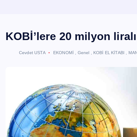
KOBİ’lere 20 milyon lira
Cevdet USTA
EKONOMİ
,
Genel
,
KOBİ EL KİTABI
,
MA