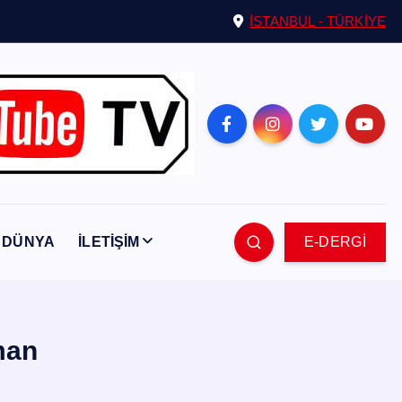
İSTANBUL - TÜRKİYE
DÜNYA
İLETİŞİM
E-DERGİ
man