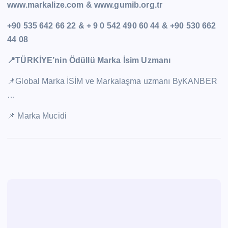
www.markalize.com & www.gumib.org.tr
+90 535 642 66 22 & + 9 0 542 490 60 44 & +90 530 662
44 08
📍TÜRKİYE’nin Ödüllü Marka İsim Uzmanı
📌Global Marka İSİM ve Markalaşma uzmanı ByKANBER
…
📌 Marka Mucidi