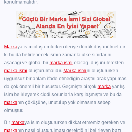
konulmamalıdır.
Marka
ya isim oluşturulurken ileriye dönük düşünülmelidir
ki bu da belirlenecek ismin zamanla ülke sınırlarını
aşacağı ve global bir
marka ismi
olacağı düşünülerekten
marka ismi
oluşturulmalıdır.
Marka ismi
ni oluştururken
uygunsuz bir anlam ifade etmediğin araştırılarak yapılması
da çok önemli bir husustur. Geçmişte birçok
marka
yanlış
isim belirleyerek ciddi sorunlarla karşılaşmıştır ve bu da
marka
nın çöküşüne, unutulup yok olmasına sebep
olmuştur.
Bir
marka
ya isim oluştururken dikkat etmemiz gereken ve
marka
nın nasıl oluşturulması gerektiğini belirleyen bazı