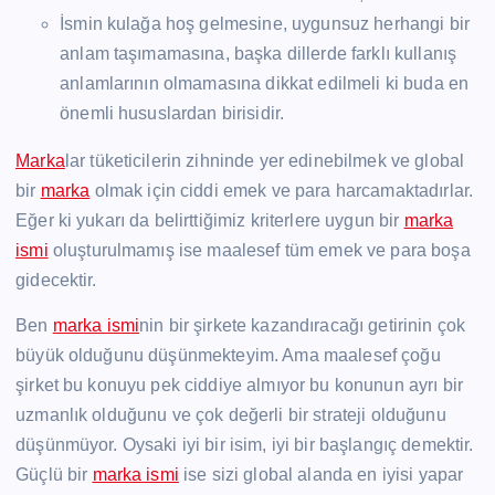
İsmin kulağa hoş gelmesine, uygunsuz herhangi bir
anlam taşımamasına, başka dillerde farklı kullanış
anlamlarının olmamasına dikkat edilmeli ki buda en
önemli hususlardan birisidir.
Marka
lar tüketicilerin zihninde yer edinebilmek ve global
bir
marka
olmak için ciddi emek ve para harcamaktadırlar.
Eğer ki yukarı da belirttiğimiz kriterlere uygun bir
marka
ismi
oluşturulmamış ise maalesef tüm emek ve para boşa
gidecektir.
Ben
marka ismi
nin bir şirkete kazandıracağı getirinin çok
büyük olduğunu düşünmekteyim. Ama maalesef çoğu
şirket bu konuyu pek ciddiye almıyor bu konunun ayrı bir
uzmanlık olduğunu ve çok değerli bir strateji olduğunu
düşünmüyor. Oysaki iyi bir isim, iyi bir başlangıç demektir.
Güçlü bir
marka ismi
ise sizi global alanda en iyisi yapar