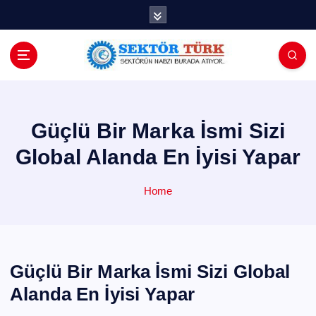
İ
ç
e
r
i
ğ
e
a
Güçlü Bir Marka İsmi Sizi
t
Global Alanda En İyisi Yapar
l
a
Home
Güçlü Bir Marka İsmi Sizi Global
Alanda En İyisi Yapar