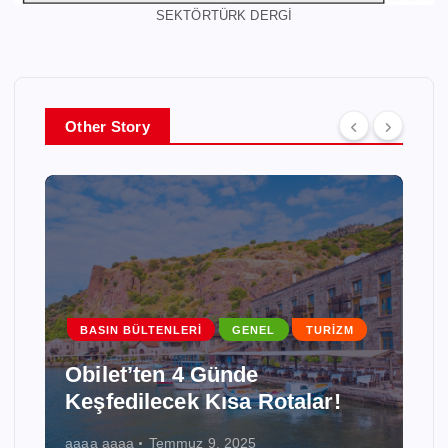
SEKTÖRTÜRK DERGİ
Other Story
BASIN BÜLTENLERI
GENEL
TURİZM
Obilet’ten 4 Günde
Keşfedilecek Kısa Rotalar!
aaaa aaaa
Temmuz 9, 2025