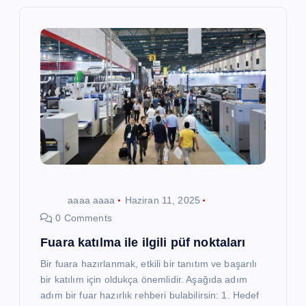
z
i
n
m
e
s
aaaa aaaa
Haziran 11, 2025
i
0 Comments
Fuara katılma ile ilgili püf noktaları
Bir fuara hazırlanmak, etkili bir tanıtım ve başarılı
bir katılım için oldukça önemlidir. Aşağıda adım
adım bir fuar hazırlık rehberi bulabilirsin: 1. Hedef