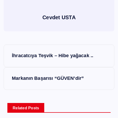
Cevdet USTA
Y
İhracatcıya Teşvik – Hibe yağacak ..
a
z
Markanın Başarısı “GÜVEN’dir”
ı
g
Related Posts
e