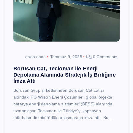
aaaa aaaa
Temmuz 9, 2025
0 Comments
Borusan Cat, Tecloman ile Enerji
Depolama Alanında Stratejik İş Birliğine
İmza Attı
Borusan Grup şirketlerinden Borusan Cat çatısı
altındaki FG Wilson Enerji Çözümleri, global ölçekte
batarya enerji depolama sistemleri (BESS) alanında
uzmanlaşan Tecloman ile Türkiye’yi kapsayan
münhasır distribütörlük anlaşmasına imza attı. Bu…