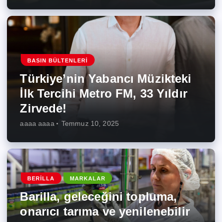
BASIN BÜLTENLERI
Türkiye’nin Yabancı Müzikteki
İlk Tercihi Metro FM, 33 Yıldır
Zirvede!
aaaa aaaa
Temmuz 10, 2025
BERILLA
MARKALAR
Barilla, geleceğini topluma,
onarıcı tarıma ve yenilenebilir