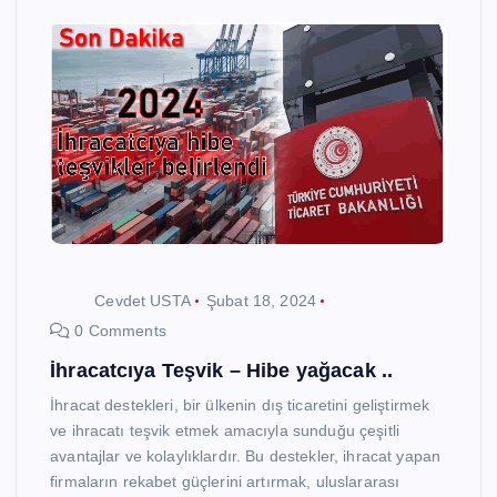
Cevdet USTA
Şubat 18, 2024
0 Comments
İhracatcıya Teşvik – Hibe yağacak ..
İhracat destekleri, bir ülkenin dış ticaretini geliştirmek
ve ihracatı teşvik etmek amacıyla sunduğu çeşitli
avantajlar ve kolaylıklardır. Bu destekler, ihracat yapan
firmaların rekabet güçlerini artırmak, uluslararası