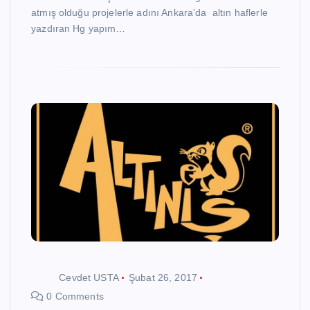
atmış olduğu projelerle adını Ankara’da altın haflerle
yazdıran Hg yapım…
Cevdet USTA
Şubat 26, 2017
0 Comments