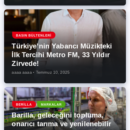
BASIN BÜLTENLERI
Türkiye’nin Yabancı Müzikteki
İlk Tercihi Metro FM, 33 Yıldır
Zirvede!
aaaa aaaa
Temmuz 10, 2025
BERILLA
MARKALAR
Barilla, geleceğini topluma,
onarıcı tarıma ve yenilenebilir