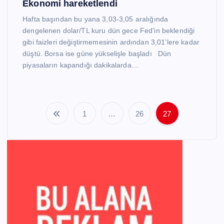
Ekonomi hareketlendi
Hafta başından bu yana 3,03-3,05 aralığında
dengelenen dolar/TL kuru dün gece Fed’in beklendiği
gibi faizleri değiştirmemesinin ardından 3,01’lere kadar
düştü. Borsa ise güne yükselişle başladı Dün
piyasaların kapandığı dakikalarda…
1
…
26
27
P
o
s
t
s