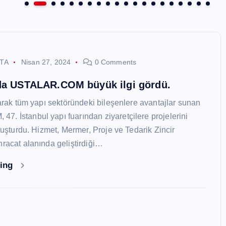
STA
Nisan 27, 2024
0 Comments
nda USTALAR.COM büyük ilgi gördü.
larak tüm yapı sektöründeki bileşenlere avantajlar sunan
. İstanbul yapı fuarından ziyaretçilere projelerini
oluşturdu. Hizmet, Mermer, Proje ve Tedarik Zincir
hracat alanında geliştirdiği…
ding