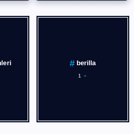
İVAN
BURSA
3