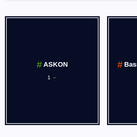
BÖLGESEL
HABERLER
14