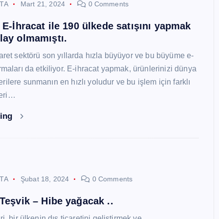
STA
Mart 21, 2024
0 Comments
i E-İhracat ile 190 ülkede satışını yapmak
lay olmamıştı.
caret sektörü son yıllarda hızla büyüyor ve bu büyüme e-
rmaları da etkiliyor. E-ihracat yapmak, ürünlerinizi dünya
ilere sunmanın en hızlı yoludur ve bu işlem için farklı
eri…
ding
STA
Şubat 18, 2024
0 Comments
 Teşvik – Hibe yağacak ..
i, bir ülkenin dış ticaretini geliştirmek ve