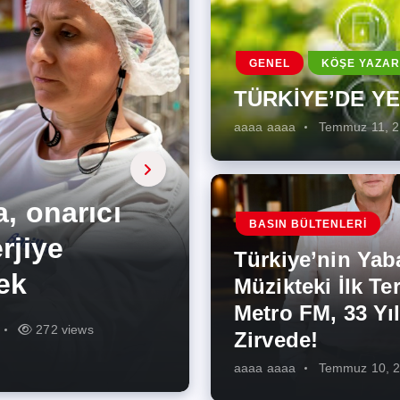
GENEL
KÖŞE YAZAR
TÜRKİYE’DE Y
aaaa aaaa
Temmuz 11, 
a, onarıcı
 Enerji
BASIN BÜLTENLERI
ÜŞÜMÜN
eki İlk
rjiye
ik İş
ilecek Kısa
ın Artması
Türkiye’nin Yab
r Zirvede!
ek
Müzikteki İlk Ter
Metro FM, 33 Yıl
r
r
272 views
284 views
224 views
259 views
341 views
270 views
Zirvede!
aaaa aaaa
Temmuz 10, 