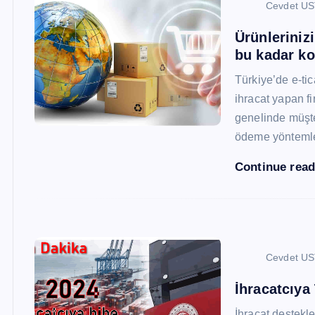
Cevdet U
Ürünleriniz
bu kadar ko
Türkiye’de e-ti
ihracat yapan fi
genelinde müşter
ödeme yönteml
Continue rea
Cevdet U
İhracatcıya
İhracat destekler