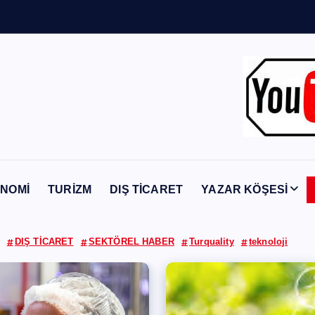
Y
a
b
a
n
c
NOMİ
TURİZM
DIŞ TİCARET
YAZAR KÖŞESİ
DIŞ TİCARET
SEKTÖREL HABER
Turquality
teknoloji