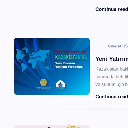
Continue rea
Cevdet U
Yeni Yatırım
Kazakistan hak
sunumda belirtil
ve sunum için b
Continue rea