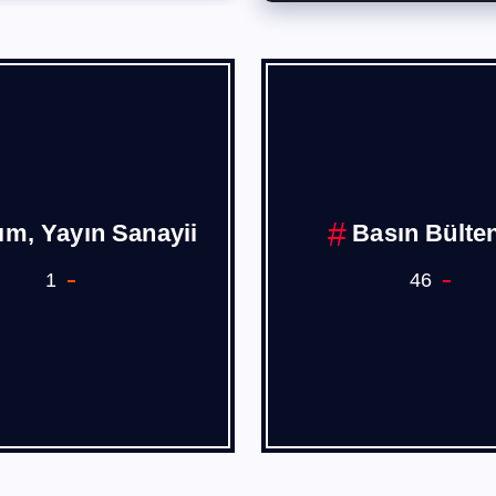
Borusan
Burak PEHL
1
4