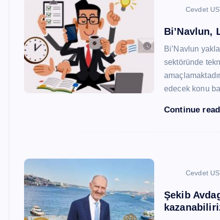
Cevdet U
Bi’Navlun, L
Bi’Navlun yaklaş
sektöründe tekn
amaçlamaktadır.
edecek konu baş
Continue rea
Cevdet U
Şekib Avdagi
kazanabiliri