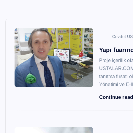
Cevdet U
Yapı fuarı
Proje içerilik o
USTALAR.COM, 47
tanıtma fırsatı 
Yönetimi ve E-İ
Continue rea