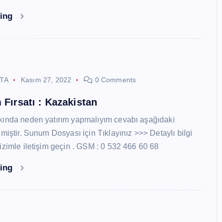
ding
STA
Kasım 27, 2022
0 Comments
 Fırsatı : Kazakistan
kında neden yatırım yapmalıyım cevabı aşağıdaki
miştir. Sunum Dosyası için Tıklayınız >>> Detaylı bilgi
izimle iletişim geçin . GSM : 0 532 466 60 68
ding