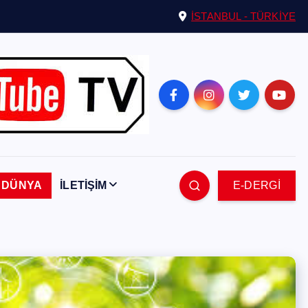
İSTANBUL - TÜRKİYE
DÜNYA
İLETİŞİM
E-DERGİ