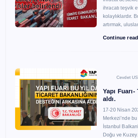
ihracatı teşvik
kolaylıklardır. 
artırmak, ulusl
Continue rea
Cevdet U
Yapı Fuarı-
aldı.
17-20 Nisan 20
Merkezi’nde bu 
İstanbul Balkan
Doğu ve Kuze