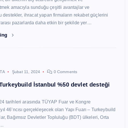
 etmek amacıyla sunduğu çeşitli avantajlar ve
Bu destekler, ihracat yapan firmaların rekabet güçlerini
ararası pazarlarda daha etkin bir şekilde yer…
ding
STA
Şubat 11, 2024
0 Comments
 Turkeybuild İstanbul %50 devlet desteği
24 tarihleri arasında TÜYAP Fuar ve Kongre
yıl 46’ncısı gerçekleşecek olan Yapı Fuarı – Turkeybuild
lar, Bağımsız Devletler Topluluğu (BDT) ülkeleri, Orta
y…