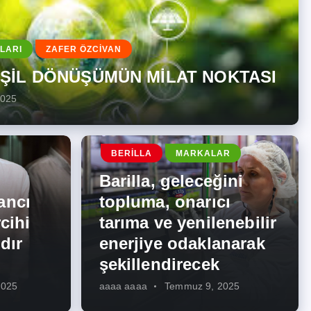
LARI
ZAFER ÖZCİVAN
EŞİL DÖNÜŞÜMÜN MİLAT NOKTASI
2025
BERILLA
MARKALAR
Barilla, geleceğini
ancı
topluma, onarıcı
cihi
tarıma ve yenilenebilir
dır
enerjiye odaklanarak
şekillendirecek
2025
aaaa aaaa
Temmuz 9, 2025