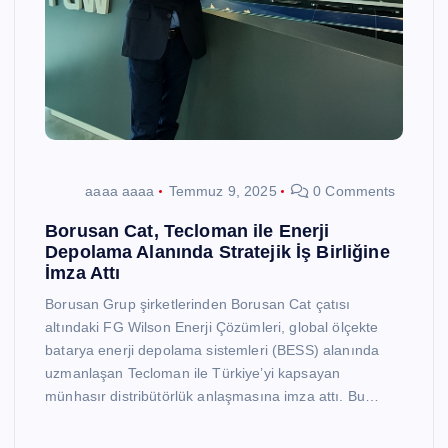
aaaa aaaa
Temmuz 9, 2025
0 Comments
Borusan Cat, Tecloman ile Enerji
Depolama Alanında Stratejik İş Birliğine
İmza Attı
Borusan Grup şirketlerinden Borusan Cat çatısı
altındaki FG Wilson Enerji Çözümleri, global ölçekte
batarya enerji depolama sistemleri (BESS) alanında
uzmanlaşan Tecloman ile Türkiye’yi kapsayan
münhasır distribütörlük anlaşmasına imza attı. Bu…