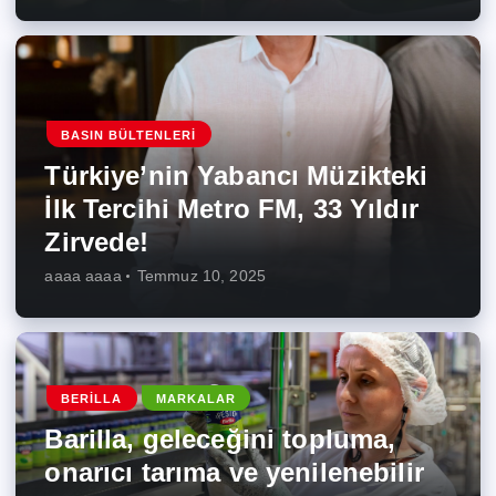
BASIN BÜLTENLERI
Türkiye’nin Yabancı Müzikteki
İlk Tercihi Metro FM, 33 Yıldır
Zirvede!
aaaa aaaa
Temmuz 10, 2025
BERILLA
MARKALAR
Barilla, geleceğini topluma,
onarıcı tarıma ve yenilenebilir