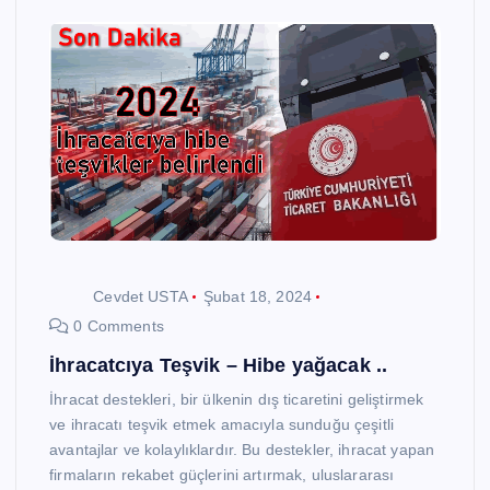
Cevdet USTA
Şubat 18, 2024
0 Comments
İhracatcıya Teşvik – Hibe yağacak ..
İhracat destekleri, bir ülkenin dış ticaretini geliştirmek
ve ihracatı teşvik etmek amacıyla sunduğu çeşitli
avantajlar ve kolaylıklardır. Bu destekler, ihracat yapan
firmaların rekabet güçlerini artırmak, uluslararası