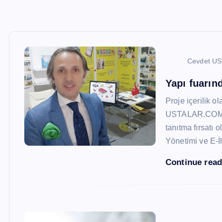
Cevdet U
Yapı fuarı
Proje içerilik o
USTALAR.COM, 47
tanıtma fırsatı 
Yönetimi ve E-İ
Continue rea