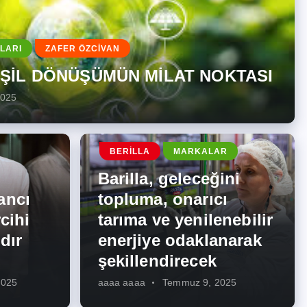
LARI
ZAFER ÖZCİVAN
EŞİL DÖNÜŞÜMÜN MİLAT NOKTASI
2025
BERILLA
MARKALAR
Barilla, geleceğini
ancı
topluma, onarıcı
cihi
tarıma ve yenilenebilir
dır
enerjiye odaklanarak
şekillendirecek
2025
aaaa aaaa
Temmuz 9, 2025