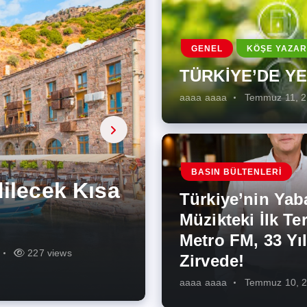
GENEL
KÖŞE YAZAR
TÜRKİYE’DE Y
aaaa aaaa
Temmuz 11, 
a, onarıcı
 Enerji
BASIN BÜLTENLERI
ÜŞÜMÜN
eki İlk
rjiye
ik İş
ilecek Kısa
ın Artması
Türkiye’nin Yab
r Zirvede!
ek
Müzikteki İlk Ter
Metro FM, 33 Yıl
r
r
275 views
287 views
227 views
262 views
344 views
273 views
Zirvede!
aaaa aaaa
Temmuz 10, 