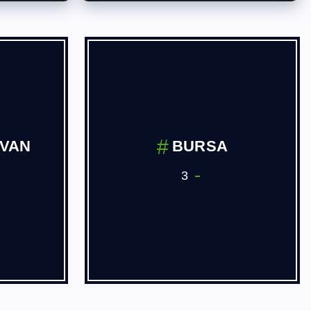
İVAN
BURSA
3