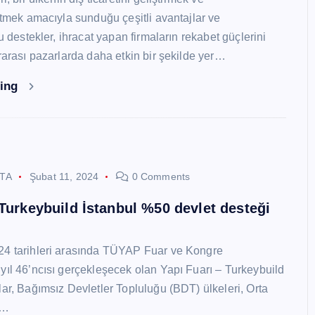
 etmek amacıyla sunduğu çeşitli avantajlar ve
Bu destekler, ihracat yapan firmaların rekabet güçlerini
ararası pazarlarda daha etkin bir şekilde yer…
ding
STA
Şubat 11, 2024
0 Comments
 Turkeybuild İstanbul %50 devlet desteği
24 tarihleri arasında TÜYAP Fuar ve Kongre
yıl 46’ncısı gerçekleşecek olan Yapı Fuarı – Turkeybuild
lar, Bağımsız Devletler Topluluğu (BDT) ülkeleri, Orta
y…