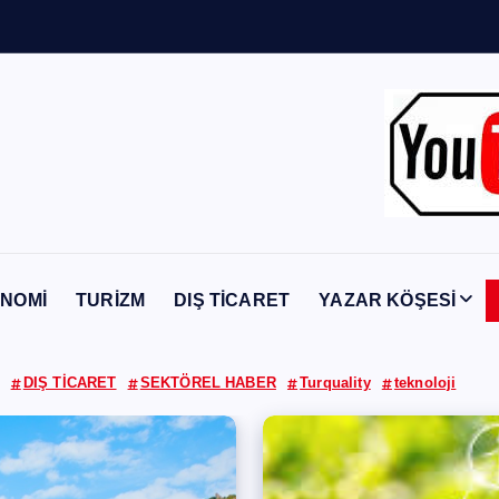
Y
a
b
a
n
c
ı
NOMİ
TURİZM
DIŞ TİCARET
YAZAR KÖŞESİ
DIŞ TİCARET
SEKTÖREL HABER
Turquality
teknoloji