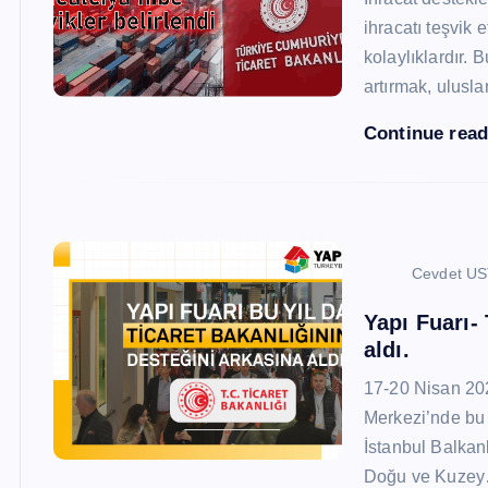
ihracatı teşvik
kolaylıklardır. 
artırmak, ulusl
Continue rea
Cevdet U
Yapı Fuarı-
aldı.
17-20 Nisan 20
Merkezi’nde bu 
İstanbul Balkan
Doğu ve Kuze