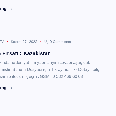
ding
STA
Kasım 27, 2022
0 Comments
 Fırsatı : Kazakistan
kında neden yatırım yapmalıyım cevabı aşağıdaki
miştir. Sunum Dosyası için Tıklayınız >>> Detaylı bilgi
izimle iletişim geçin . GSM : 0 532 466 60 68
ding