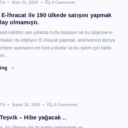
STA
Mart 21, 2024
0 Comments
i E-İhracat ile 190 ülkede satışını yapmak
lay olmamıştı.
caret sektörü son yıllarda hızla büyüyor ve bu büyüme e-
rmaları da etkiliyor. E-ihracat yapmak, ürünlerinizi dünya
ilere sunmanın en hızlı yoludur ve bu işlem için farklı
eri…
ding
STA
Şubat 18, 2024
0 Comments
 Teşvik – Hibe yağacak ..
i, bir ülkenin dış ticaretini geliştirmek ve