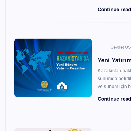
Continue rea
Cevdet U
Yeni Yatırım
Kazakistan hak
sunumda belirtil
ve sunum için b
Continue rea