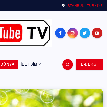
İSTANBUL - TÜRKİYE
DÜNYA
İLETİŞİM
E-DERGİ