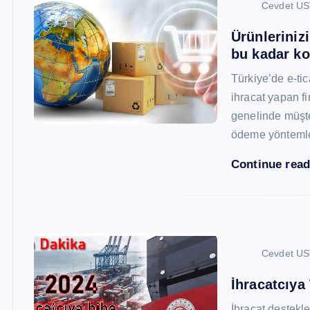
Cevdet U
Ürünleriniz
bu kadar ko
Türkiye’de e-ti
ihracat yapan fi
genelinde müşter
ödeme yönteml
Continue rea
Cevdet U
İhracatcıya
İhracat destekler