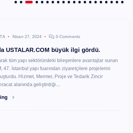
STA
Nisan 27, 2024
0 Comments
nda USTALAR.COM büyük ilgi gördü.
larak tüm yapı sektöründeki bileşenlere avantajlar sunan
. İstanbul yapı fuarından ziyaretçilere projelerini
oluşturdu. Hizmet, Mermer, Proje ve Tedarik Zincir
hracat alanında geliştirdiği…
ding