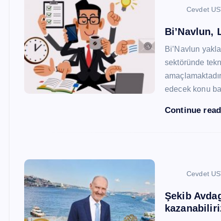
Cevdet U
Bi’Navlun, L
Bi’Navlun yaklaş
sektöründe tekn
amaçlamaktadır.
edecek konu baş
Continue rea
Cevdet U
Şekib Avdagi
kazanabiliri