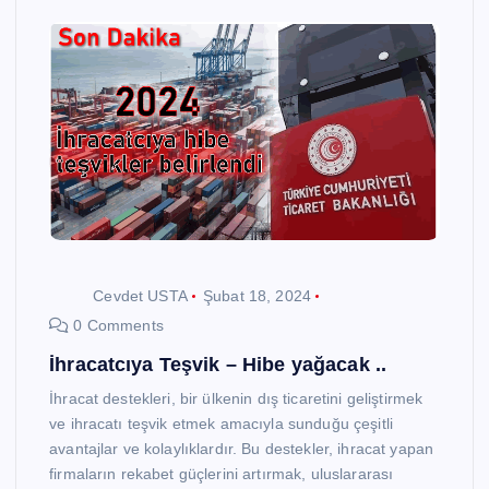
Cevdet USTA
Şubat 18, 2024
0 Comments
İhracatcıya Teşvik – Hibe yağacak ..
İhracat destekleri, bir ülkenin dış ticaretini geliştirmek
ve ihracatı teşvik etmek amacıyla sunduğu çeşitli
avantajlar ve kolaylıklardır. Bu destekler, ihracat yapan
firmaların rekabet güçlerini artırmak, uluslararası