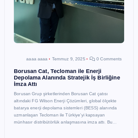
aaaa aaaa
Temmuz 9, 2025
0 Comments
Borusan Cat, Tecloman ile Enerji
Depolama Alanında Stratejik İş Birliğine
İmza Attı
Borusan Grup şirketlerinden Borusan Cat çatısı
altındaki FG Wilson Enerji Çözümleri, global ölçekte
batarya enerji depolama sistemleri (BESS) alanında
uzmanlaşan Tecloman ile Türkiye’yi kapsayan
münhasır distribütörlük anlaşmasına imza attı. Bu…