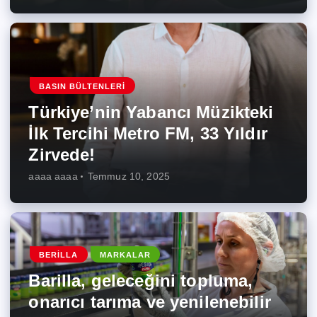
BASIN BÜLTENLERI
Türkiye’nin Yabancı Müzikteki
İlk Tercihi Metro FM, 33 Yıldır
Zirvede!
aaaa aaaa
Temmuz 10, 2025
BERILLA
MARKALAR
Barilla, geleceğini topluma,
onarıcı tarıma ve yenilenebilir