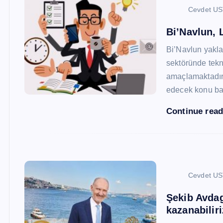
Cevdet U
Bi’Navlun, L
Bi’Navlun yaklaş
sektöründe tekn
amaçlamaktadır.
edecek konu baş
Continue rea
Cevdet U
Şekib Avdagi
kazanabiliri