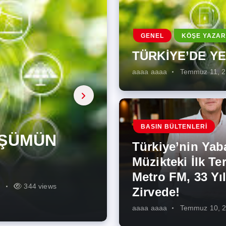
GENEL
KÖŞE YAZAR
TÜRKİYE’DE Y
aaaa aaaa
Temmuz 11, 
a, onarıcı
 Enerji
BASIN BÜLTENLERI
ÜŞÜMÜN
eki İlk
rjiye
ik İş
ilecek Kısa
ın Artması
Türkiye’nin Yab
r Zirvede!
ek
Müzikteki İlk Ter
Metro FM, 33 Yıl
r
r
275 views
287 views
227 views
262 views
344 views
273 views
Zirvede!
aaaa aaaa
Temmuz 10, 