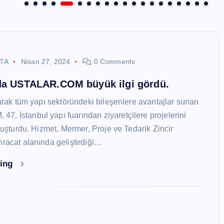
STA
Nisan 27, 2024
0 Comments
nda USTALAR.COM büyük ilgi gördü.
larak tüm yapı sektöründeki bileşenlere avantajlar sunan
. İstanbul yapı fuarından ziyaretçilere projelerini
oluşturdu. Hizmet, Mermer, Proje ve Tedarik Zincir
hracat alanında geliştirdiği…
ding