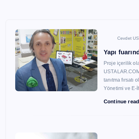
Cevdet U
Yapı fuarı
Proje içerilik o
USTALAR.COM, 47
tanıtma fırsatı 
Yönetimi ve E-İ
Continue rea