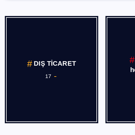
DIŞ TİCARET
h
17