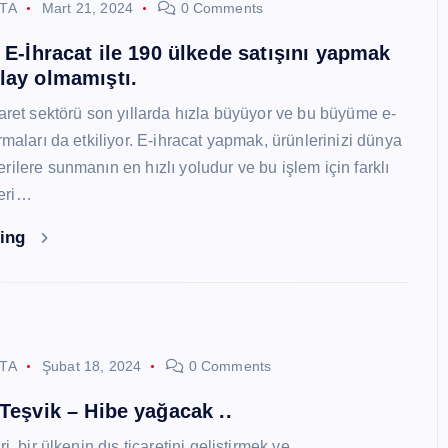
STA
Mart 21, 2024
0 Comments
i E-İhracat ile 190 ülkede satışını yapmak
lay olmamıştı.
caret sektörü son yıllarda hızla büyüyor ve bu büyüme e-
rmaları da etkiliyor. E-ihracat yapmak, ürünlerinizi dünya
ilere sunmanın en hızlı yoludur ve bu işlem için farklı
eri…
ding
STA
Şubat 18, 2024
0 Comments
 Teşvik – Hibe yağacak ..
i, bir ülkenin dış ticaretini geliştirmek ve