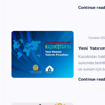
Continue rea
Cevdet U
Yeni Yatırım
Kazakistan hak
sunumda belirtil
ve sunum için b
Continue rea