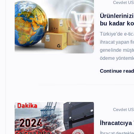
Cevdet U
Ürünleriniz
bu kadar ko
Türkiye’de e-ti
ihracat yapan fi
genelinde müşter
ödeme yönteml
Continue rea
Cevdet U
İhracatcıya
İhracat destekler