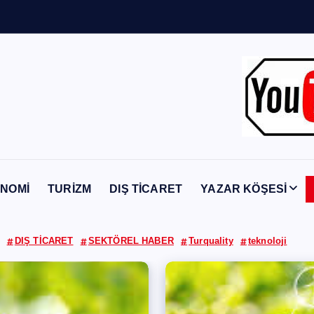
n
Y
a
b
a
n
c
NOMİ
TURİZM
DIŞ TİCARET
YAZAR KÖŞESİ
DIŞ TİCARET
SEKTÖREL HABER
Turquality
teknoloji