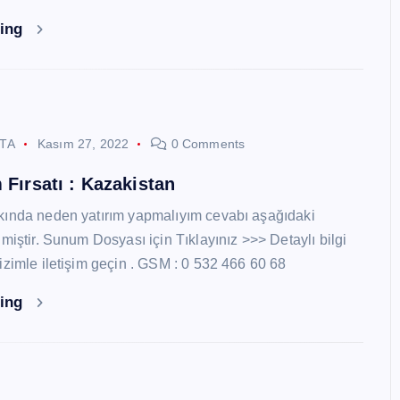
ding
STA
Kasım 27, 2022
0 Comments
 Fırsatı : Kazakistan
kında neden yatırım yapmalıyım cevabı aşağıdaki
miştir. Sunum Dosyası için Tıklayınız >>> Detaylı bilgi
izimle iletişim geçin . GSM : 0 532 466 60 68
ding