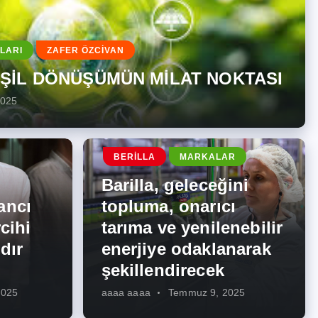
LARI
ZAFER ÖZCİVAN
EŞİL DÖNÜŞÜMÜN MİLAT NOKTASI
2025
BERILLA
MARKALAR
Barilla, geleceğini
ancı
topluma, onarıcı
cihi
tarıma ve yenilenebilir
dır
enerjiye odaklanarak
şekillendirecek
2025
aaaa aaaa
Temmuz 9, 2025