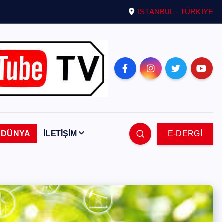
İSTANBUL - TÜRKİYE
DÜNYA
İLETİŞİM
E-DERGİ