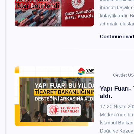
ihracatı teşvik
kolaylıklardır. 
artırmak, ulusl
Continue rea
Cevdet U
Yapı Fuarı-
aldı.
17-20 Nisan 20
Merkezi’nde bu 
İstanbul Balkan
Doğu ve Kuze