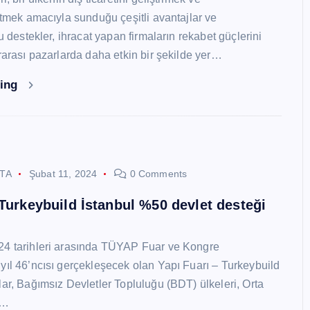
 etmek amacıyla sunduğu çeşitli avantajlar ve
Bu destekler, ihracat yapan firmaların rekabet güçlerini
ararası pazarlarda daha etkin bir şekilde yer…
ding
STA
Şubat 11, 2024
0 Comments
 Turkeybuild İstanbul %50 devlet desteği
24 tarihleri arasında TÜYAP Fuar ve Kongre
yıl 46’ncısı gerçekleşecek olan Yapı Fuarı – Turkeybuild
lar, Bağımsız Devletler Topluluğu (BDT) ülkeleri, Orta
y…