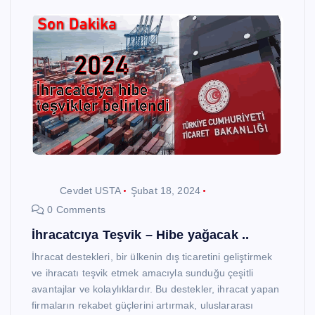
Cevdet USTA
Şubat 18, 2024
0 Comments
İhracatcıya Teşvik – Hibe yağacak ..
İhracat destekleri, bir ülkenin dış ticaretini geliştirmek
ve ihracatı teşvik etmek amacıyla sunduğu çeşitli
avantajlar ve kolaylıklardır. Bu destekler, ihracat yapan
firmaların rekabet güçlerini artırmak, uluslararası