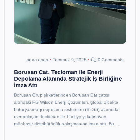
aaaa aaaa
Temmuz 9, 2025
0 Comments
Borusan Cat, Tecloman ile Enerji
Depolama Alanında Stratejik İş Birliğine
İmza Attı
Borusan Grup şirketlerinden Borusan Cat çatısı
altındaki FG Wilson Enerji Çözümleri, global ölçekte
batarya enerji depolama sistemleri (BESS) alanında
uzmanlaşan Tecloman ile Türkiye’yi kapsayan
münhasır distribütörlük anlaşmasına imza attı. Bu…