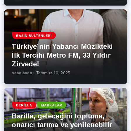
BASIN BÜLTENLERI
Türkiye’nin Yabancı Müzikteki
İlk Tercihi Metro FM, 33 Yıldır
Zirvede!
aaaa aaaa
Temmuz 10, 2025
BERILLA
MARKALAR
Barilla, geleceğini topluma,
onarıcı tarıma ve yenilenebilir