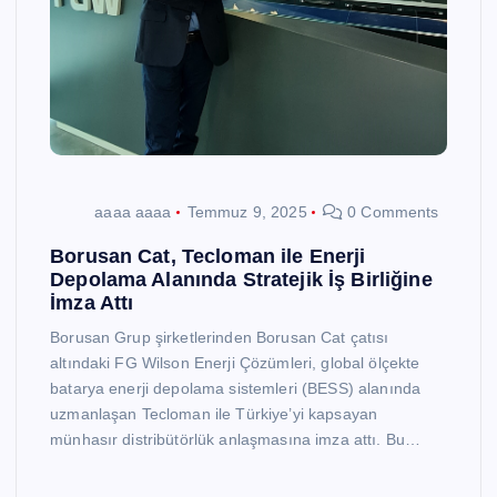
aaaa aaaa
Temmuz 9, 2025
0 Comments
Borusan Cat, Tecloman ile Enerji
Depolama Alanında Stratejik İş Birliğine
İmza Attı
Borusan Grup şirketlerinden Borusan Cat çatısı
altındaki FG Wilson Enerji Çözümleri, global ölçekte
batarya enerji depolama sistemleri (BESS) alanında
uzmanlaşan Tecloman ile Türkiye’yi kapsayan
münhasır distribütörlük anlaşmasına imza attı. Bu…