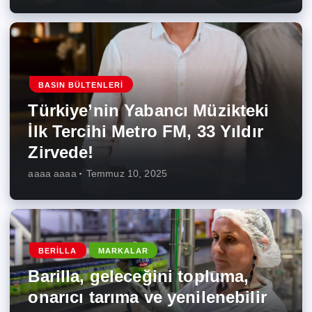
BASIN BÜLTENLERI
Türkiye’nin Yabancı Müzikteki
İlk Tercihi Metro FM, 33 Yıldır
Zirvede!
aaaa aaaa
Temmuz 10, 2025
BERILLA
MARKALAR
Barilla, geleceğini topluma,
onarıcı tarıma ve yenilenebilir