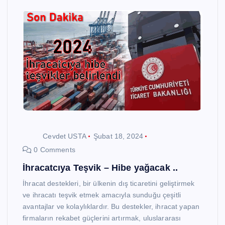
Cevdet USTA
Şubat 18, 2024
0 Comments
İhracatcıya Teşvik – Hibe yağacak ..
İhracat destekleri, bir ülkenin dış ticaretini geliştirmek
ve ihracatı teşvik etmek amacıyla sunduğu çeşitli
avantajlar ve kolaylıklardır. Bu destekler, ihracat yapan
firmaların rekabet güçlerini artırmak, uluslararası