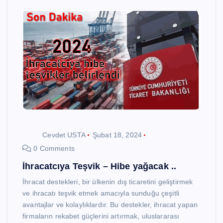
Cevdet USTA
Şubat 18, 2024
0 Comments
İhracatcıya Teşvik – Hibe yağacak ..
İhracat destekleri, bir ülkenin dış ticaretini geliştirmek
ve ihracatı teşvik etmek amacıyla sunduğu çeşitli
avantajlar ve kolaylıklardır. Bu destekler, ihracat yapan
firmaların rekabet güçlerini artırmak, uluslararası