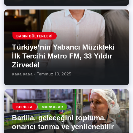
BASIN BÜLTENLERI
Türkiye’nin Yabancı Müzikteki
İlk Tercihi Metro FM, 33 Yıldır
Zirvede!
aaaa aaaa
Temmuz 10, 2025
BERILLA
MARKALAR
Barilla, geleceğini topluma,
onarıcı tarıma ve yenilenebilir