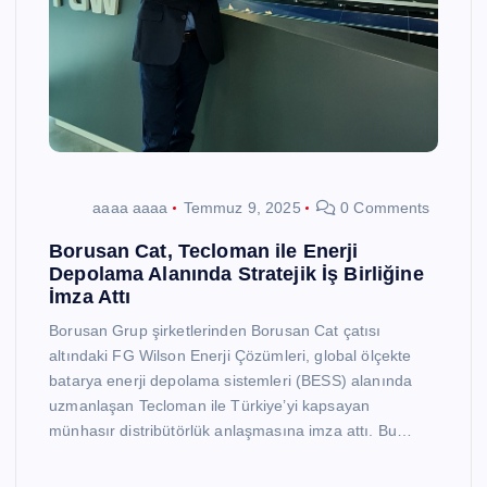
aaaa aaaa
Temmuz 9, 2025
0 Comments
Borusan Cat, Tecloman ile Enerji
Depolama Alanında Stratejik İş Birliğine
İmza Attı
Borusan Grup şirketlerinden Borusan Cat çatısı
altındaki FG Wilson Enerji Çözümleri, global ölçekte
batarya enerji depolama sistemleri (BESS) alanında
uzmanlaşan Tecloman ile Türkiye’yi kapsayan
münhasır distribütörlük anlaşmasına imza attı. Bu…