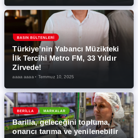
BASIN BÜLTENLERI
Türkiye’nin Yabancı Müzikteki
İlk Tercihi Metro FM, 33 Yıldır
Zirvede!
aaaa aaaa
Temmuz 10, 2025
BERILLA
MARKALAR
Barilla, geleceğini topluma,
onarıcı tarıma ve yenilenebilir