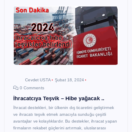
Cevdet USTA
Şubat 18, 2024
0 Comments
İhracatcıya Teşvik – Hibe yağacak ..
İhracat destekleri, bir ülkenin dış ticaretini geliştirmek
ve ihracatı teşvik etmek amacıyla sunduğu çeşitli
avantajlar ve kolaylıklardır. Bu destekler, ihracat yapan
firmaların rekabet güçlerini artırmak, uluslararası