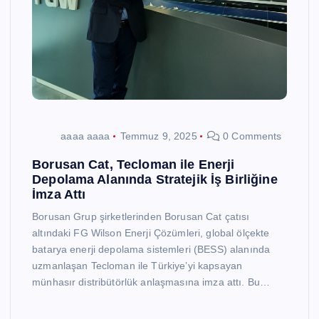
aaaa aaaa
Temmuz 9, 2025
0 Comments
Borusan Cat, Tecloman ile Enerji
Depolama Alanında Stratejik İş Birliğine
İmza Attı
Borusan Grup şirketlerinden Borusan Cat çatısı
altındaki FG Wilson Enerji Çözümleri, global ölçekte
batarya enerji depolama sistemleri (BESS) alanında
uzmanlaşan Tecloman ile Türkiye’yi kapsayan
münhasır distribütörlük anlaşmasına imza attı. Bu…