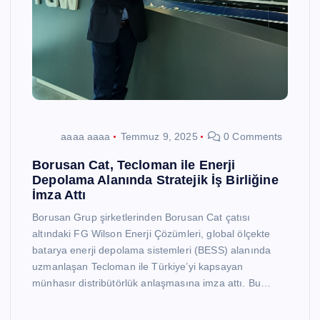
aaaa aaaa
Temmuz 9, 2025
0 Comments
Borusan Cat, Tecloman ile Enerji
Depolama Alanında Stratejik İş Birliğine
İmza Attı
Borusan Grup şirketlerinden Borusan Cat çatısı
altındaki FG Wilson Enerji Çözümleri, global ölçekte
batarya enerji depolama sistemleri (BESS) alanında
uzmanlaşan Tecloman ile Türkiye’yi kapsayan
münhasır distribütörlük anlaşmasına imza attı. Bu…