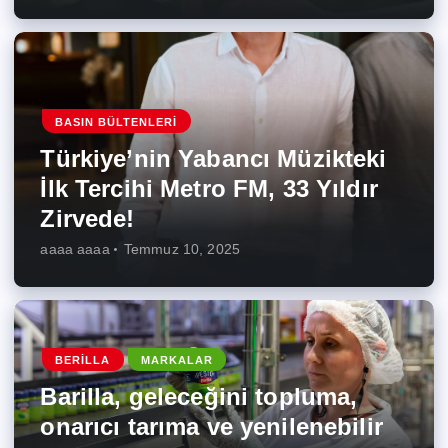
BASIN BÜLTENLERI
Türkiye’nin Yabancı Müzikteki
İlk Tercihi Metro FM, 33 Yıldır
Zirvede!
aaaa aaaa
Temmuz 10, 2025
BERILLA
MARKALAR
Barilla, geleceğini topluma,
onarıcı tarıma ve yenilenebilir