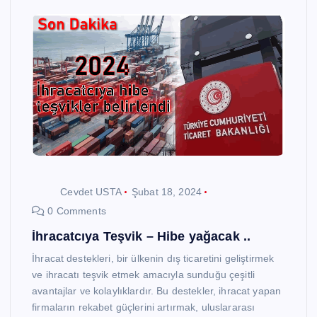
Cevdet USTA
Şubat 18, 2024
0 Comments
İhracatcıya Teşvik – Hibe yağacak ..
İhracat destekleri, bir ülkenin dış ticaretini geliştirmek
ve ihracatı teşvik etmek amacıyla sunduğu çeşitli
avantajlar ve kolaylıklardır. Bu destekler, ihracat yapan
firmaların rekabet güçlerini artırmak, uluslararası