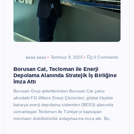
aaaa aaaa
Temmuz 9, 2025
0 Comments
Borusan Cat, Tecloman ile Enerji
Depolama Alanında Stratejik İş Birliğine
İmza Attı
Borusan Grup şirketlerinden Borusan Cat çatısı
altındaki FG Wilson Enerji Çözümleri, global ölçekte
batarya enerji depolama sistemleri (BESS) alanında
uzmanlaşan Tecloman ile Türkiye’yi kapsayan
münhasır distribütörlük anlaşmasına imza attı. Bu…