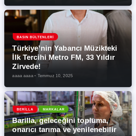
BASIN BÜLTENLERI
Türkiye’nin Yabancı Müzikteki
İlk Tercihi Metro FM, 33 Yıldır
Zirvede!
aaaa aaaa
Temmuz 10, 2025
BERILLA
MARKALAR
Barilla, geleceğini topluma,
onarıcı tarıma ve yenilenebilir