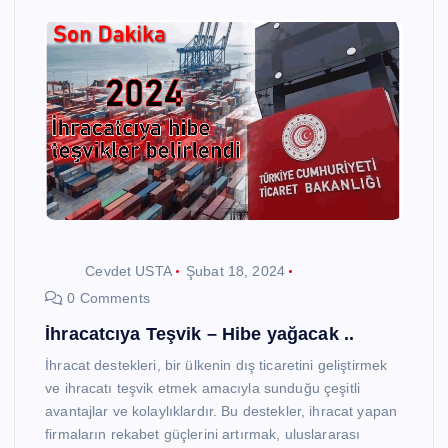
Cevdet USTA
Şubat 18, 2024
0 Comments
İhracatcıya Teşvik – Hibe yağacak ..
İhracat destekleri, bir ülkenin dış ticaretini geliştirmek
ve ihracatı teşvik etmek amacıyla sunduğu çeşitli
avantajlar ve kolaylıklardır. Bu destekler, ihracat yapan
firmaların rekabet güçlerini artırmak, uluslararası